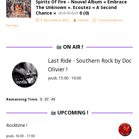
Spirits Of Fire – Nouvel Album « Embrace
The Unknown ». Ecoutez « A Second
Chance »
0 (0)
9 décembre 2021
Olivier
Commentaires
fermés
ON AIR !
Last Ride - Southern Rock by Doc
Olivier !
jeudi, 15:00
-
16:00
Remaining Time
:
0
:
07
:
49
UPCOMING !
Rocktime !
jeudi, 16:00
-
17:00