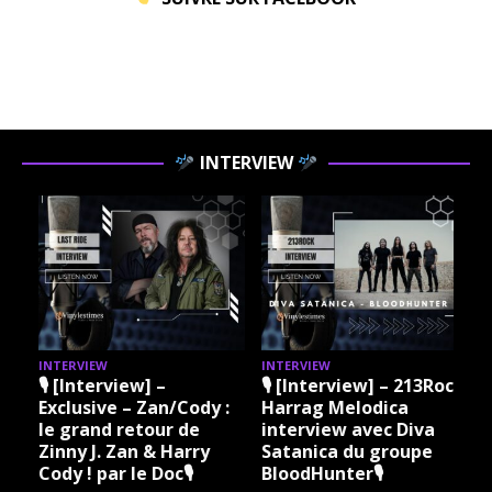
INTERVIEW
INTERVIEW
INTERVIEW
I
🎙 [Interview] –
🎙 [Interview] – 213Rock
Exclusive – Zan/Cody :
Harrag Melodica
le grand retour de
interview avec Diva
Zinny J. Zan & Harry
Satanica du groupe
Cody ! par le Doc🎙
BloodHunter🎙